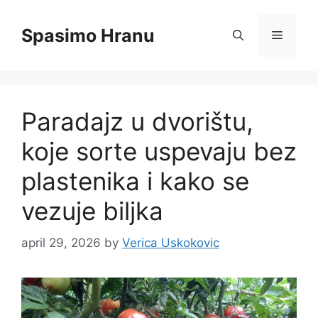
Skip
to
Spasimo Hranu
Menu
content
Paradajz u dvorištu,
koje sorte uspevaju bez
plastenika i kako se
vezuje biljka
april 29, 2026
by
Verica Uskokovic