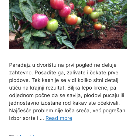
Paradajz u dvorištu na prvi pogled ne deluje
zahtevno. Posadite ga, zalivate i čekate prve
plodove. Tek kasnije se vidi koliko sitni detalji
utiču na krajnji rezultat. Biljka lepo krene, pa
odjednom počne da se savija, plodovi pucaju ili
jednostavno izostane rod kakav ste očekivali.
Najčešće problem nije loša sreća, već pogrešan
izbor sorte i …
Read more
Categories