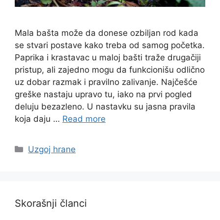
Mala bašta može da donese ozbiljan rod kada
se stvari postave kako treba od samog početka.
Paprika i krastavac u maloj bašti traže drugačiji
pristup, ali zajedno mogu da funkcionišu odlično
uz dobar razmak i pravilno zalivanje. Najčešće
greške nastaju upravo tu, iako na prvi pogled
deluju bezazleno. U nastavku su jasna pravila
koja daju …
Read more
Categories
Uzgoj hrane
Skorašnji članci