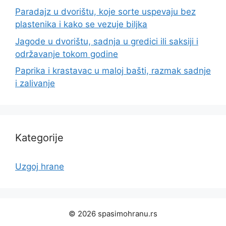
Paradajz u dvorištu, koje sorte uspevaju bez
plastenika i kako se vezuje biljka
Jagode u dvorištu, sadnja u gredici ili saksiji i
održavanje tokom godine
Paprika i krastavac u maloj bašti, razmak sadnje
i zalivanje
Kategorije
Uzgoj hrane
© 2026 spasimohranu.rs