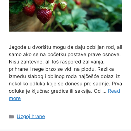
Jagode u dvorištu mogu da daju ozbiljan rod, ali
samo ako se na početku postave prave osnove.
Nisu zahtevne, ali loš raspored zalivanja,
prihrane i nege brzo se vidi na plodu. Razlika
između slabog i obilnog roda najčešće dolazi iz
nekoliko odluka koje se donesu pre sadnje. Prva
odluka je ključna: gredica ili saksija. Od …
Read
more
Categories
Uzgoj hrane